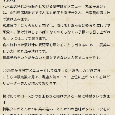
八木山店時代から販売している夏季限定メニュー「丸茄子漬け」
は、山形県置賜地方で採れる丸茄子を直接仕入れ、自家製の漬け汁
で漬け込みます。
宮城県で手に入らない丸茄子は、漬けると真っ青に染まり涼しげで
可愛く、
漬け汁はしょっぱくなく辛くもなくお子様でも召し上がれ
るように仕上げております。
食べ終わった漬け汁に夏野菜を漬けることも出来るので、二度美味
しい大町の丸茄子漬けです。
毎年予約をいただかないと購入できない大人気メニューです。
2025年から限定メニューとして誕生した「おろしカツ煮定食」
こちらは販売数ヶ月で、当店人気メニュー上位に上がってくるほど
リピーターさんが増えております。
揚げたてのロースかつを玉ねぎと揚げナスと一緒に特製タレで煮ま
す。
特製タレがとんかつに染み込み、とんかつの旨味がタレにコクをだ